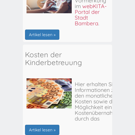
Vormerkung
im
webKITA-
Portal der
Stadt
Bamberg
.
Artikel lesen »
Kosten der
Kinderbetreuung
Hier erhalten Sie
Informationen zu
den monatlichen
Kosten sowie der
Möglichkeit einer
Kostenübernahme
durch das
Stadtjugendamt
Bamberg.
Artikel lesen »