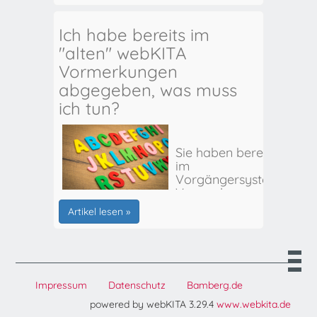
Ich habe bereits im
"alten" webKITA
Vormerkungen
abgegeben, was muss
ich tun?
Sie haben bereits
im
Vorgängersystem
Vormerkungen
für Ihr(e) Kind(er)
Artikel lesen »
abgegeben? Hier
erhalten Sie alle
weiteren Infos:
Impressum
Datenschutz
Bamberg.de
powered by webKITA 3.29.4
www.webkita.de