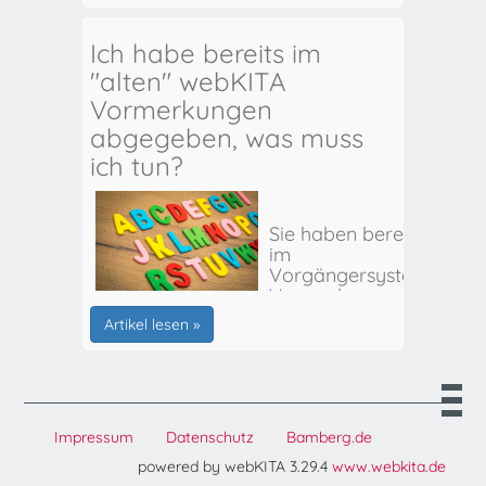
Ich habe bereits im
"alten" webKITA
Vormerkungen
abgegeben, was muss
ich tun?
Sie haben bereits
im
Vorgängersystem
Vormerkungen
für Ihr(e) Kind(er)
Artikel lesen »
abgegeben? Hier
erhalten Sie alle
weiteren Infos:
Impressum
Datenschutz
Bamberg.de
powered by webKITA 3.29.4
www.webkita.de