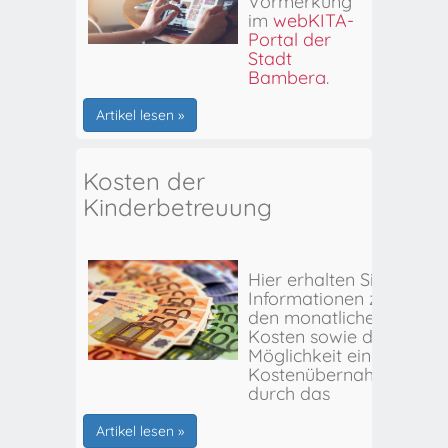
Vormerkung
im
webKITA-
Portal der
Stadt
Bamberg
.
Artikel lesen »
Kosten der
Kinderbetreuung
Hier erhalten Sie
Informationen zu
den monatlichen
Kosten sowie der
Möglichkeit einer
Kostenübernahme
durch das
Stadtjugendamt
Bamberg.
Artikel lesen »