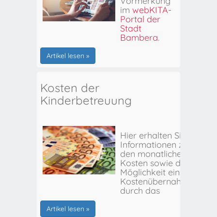
Vormerkung
im
webKITA-
Portal der
Stadt
Bamberg
.
Artikel lesen »
Kosten der
Kinderbetreuung
Hier erhalten Sie
Informationen zu
den monatlichen
Kosten sowie der
Möglichkeit einer
Kostenübernahme
durch das
Stadtjugendamt
Bamberg.
Artikel lesen »