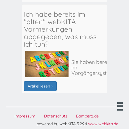
Ich habe bereits im
"alten" webKITA
Vormerkungen
abgegeben, was muss
ich tun?
Sie haben bereits
im
Vorgängersystem
Vormerkungen
für Ihr(e) Kind(er)
Artikel lesen »
abgegeben? Hier
erhalten Sie alle
weiteren Infos:
Impressum
Datenschutz
Bamberg.de
powered by webKITA 3.29.4
www.webkita.de