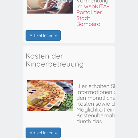
Vormerkung
im
webKITA-
Portal der
Stadt
Bamberg
.
Artikel lesen »
Kosten der
Kinderbetreuung
Hier erhalten Sie
Informationen zu
den monatlichen
Kosten sowie der
Möglichkeit einer
Kostenübernahme
durch das
Stadtjugendamt
Bamberg.
Artikel lesen »