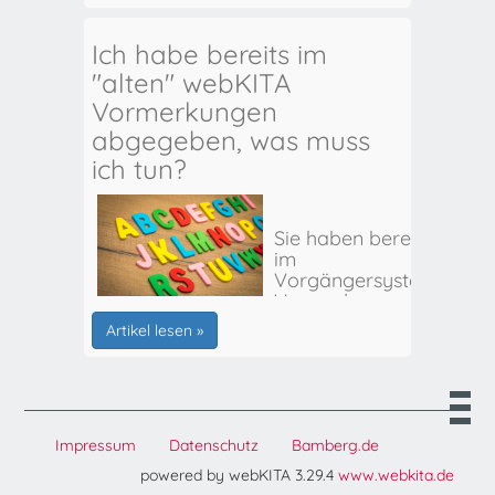
Ich habe bereits im
"alten" webKITA
Vormerkungen
abgegeben, was muss
ich tun?
Sie haben bereits
im
Vorgängersystem
Vormerkungen
für Ihr(e) Kind(er)
Artikel lesen »
abgegeben? Hier
erhalten Sie alle
weiteren Infos:
Impressum
Datenschutz
Bamberg.de
powered by webKITA 3.29.4
www.webkita.de