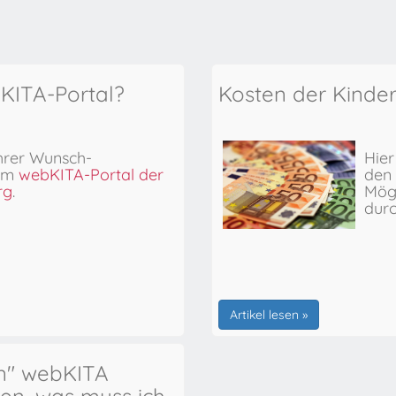
bKITA-Portal?
Kosten der Kinde
hrer Wunsch-
Hier
 im
webKITA-Portal der
den 
rg
.
Mögl
dur
Artikel lesen »
en" webKITA