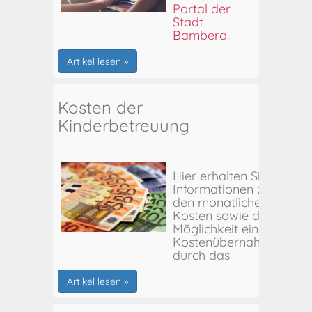
Portal der
Stadt
Bamberg
.
Artikel lesen »
Kosten der
Kinderbetreuung
Hier erhalten Sie
Informationen zu
den monatlichen
Kosten sowie der
Möglichkeit einer
Kostenübernahme
durch das
Stadtjugendamt
Bamberg.
Artikel lesen »