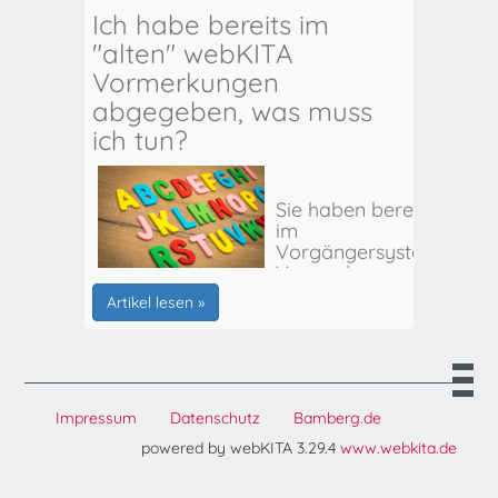
Ich habe bereits im
"alten" webKITA
Vormerkungen
abgegeben, was muss
ich tun?
Sie haben bereits
im
Vorgängersystem
Vormerkungen
für Ihr(e) Kind(er)
Artikel lesen »
abgegeben? Hier
erhalten Sie alle
weiteren Infos:
Impressum
Datenschutz
Bamberg.de
powered by webKITA 3.29.4
www.webkita.de