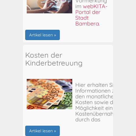
Vormerkung
im
webKITA-
Portal der
Stadt
Bamberg
.
Artikel lesen »
Kosten der
Kinderbetreuung
Hier erhalten Sie
Informationen zu
den monatlichen
Kosten sowie der
Möglichkeit einer
Kostenübernahme
durch das
Stadtjugendamt
Bamberg.
Artikel lesen »