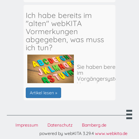
Ich habe bereits im
"alten" webKITA
Vormerkungen
abgegeben, was muss
ich tun?
Sie haben bereits
im
Vorgängersystem
Vormerkungen
für Ihr(e) Kind(er)
Artikel lesen »
abgegeben? Hier
erhalten Sie alle
weiteren Infos:
Impressum
Datenschutz
Bamberg.de
powered by webKITA 3.29.4
www.webkita.de