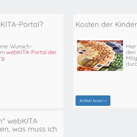
bKITA-Portal?
Kosten der Kinde
hrer Wunsch-
Hier
 im
webKITA-Portal der
den 
rg
.
Mögl
dur
Artikel lesen »
en" webKITA
n, was muss ich