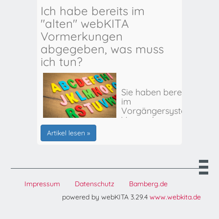
Ich habe bereits im
"alten" webKITA
Vormerkungen
abgegeben, was muss
ich tun?
Sie haben bereits
im
Vorgängersystem
Vormerkungen
für Ihr(e) Kind(er)
Artikel lesen »
abgegeben? Hier
erhalten Sie alle
weiteren Infos:
Impressum
Datenschutz
Bamberg.de
powered by webKITA 3.29.4
www.webkita.de