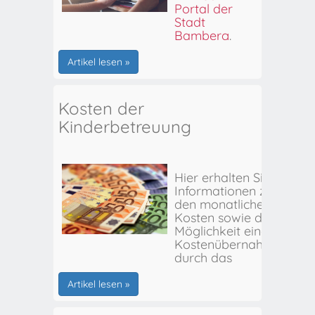
Portal der
Stadt
Bamberg
.
Artikel lesen »
Kosten der
Kinderbetreuung
Hier erhalten Sie
Informationen zu
den monatlichen
Kosten sowie der
Möglichkeit einer
Kostenübernahme
durch das
Stadtjugendamt
Bamberg.
Artikel lesen »