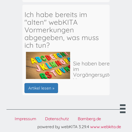
Ich habe bereits im
"alten" webKITA
Vormerkungen
abgegeben, was muss
ich tun?
Sie haben bereits
im
Vorgängersystem
Vormerkungen
für Ihr(e) Kind(er)
Artikel lesen »
abgegeben? Hier
erhalten Sie alle
weiteren Infos:
Impressum
Datenschutz
Bamberg.de
powered by webKITA 3.29.4
www.webkita.de