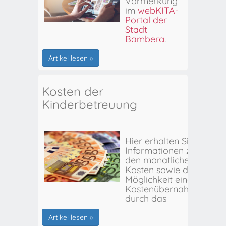
Vormerkung
im
webKITA-
Portal der
Stadt
Bamberg
.
Artikel lesen »
Kosten der
Kinderbetreuung
Hier erhalten Sie
Informationen zu
den monatlichen
Kosten sowie der
Möglichkeit einer
Kostenübernahme
durch das
Stadtjugendamt
Bamberg.
Artikel lesen »