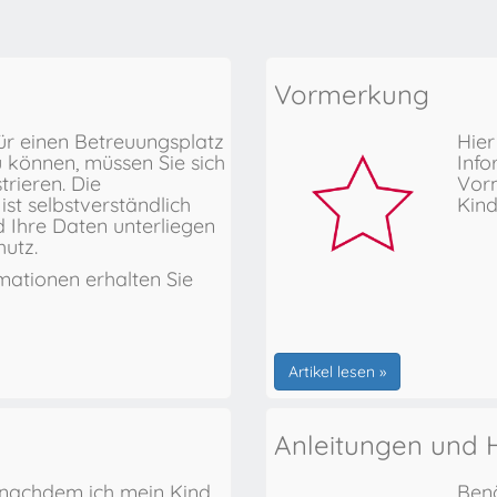
Vormerkung
ür einen Betreuungsplatz
Hier
 können, müssen Sie sich
Info
trieren. Die
Vorm
ist selbstverständlich
Kind
d Ihre Daten unterliegen
utz.
mationen erhalten Sie
Artikel lesen »
Anleitungen und H
 nachdem ich mein Kind
Benö