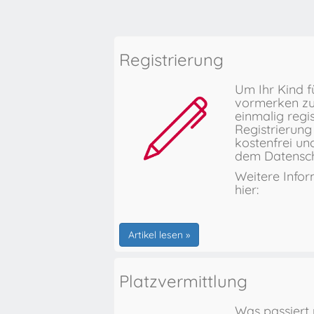
Registrierung
Um Ihr Kind f
vormerken zu
einmalig regis
Registrierung 
kostenfrei un
dem Datensch
Weitere Infor
hier:
Artikel lesen »
Platzvermittlung
Was passiert