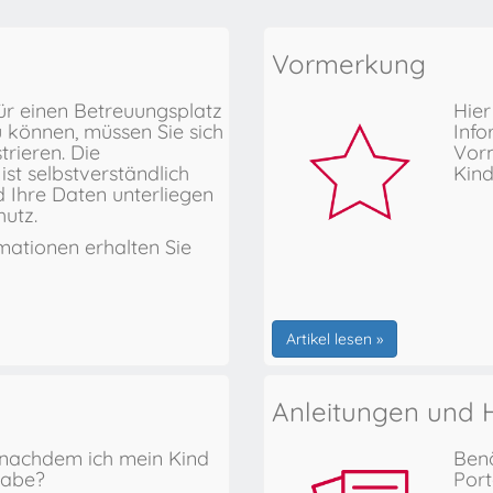
Vormerkung
ür einen Betreuungsplatz
Hier
 können, müssen Sie sich
Info
trieren. Die
Vorm
ist selbstverständlich
Kind
d Ihre Daten unterliegen
utz.
mationen erhalten Sie
Artikel lesen »
Anleitungen und H
 nachdem ich mein Kind
Benö
habe?
Port