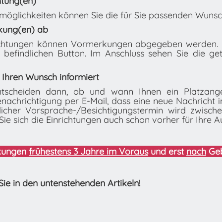
htung(en)
öglichkeiten können Sie die für Sie passenden Wunsch
kung(en) ab
ichtungen können Vormerkungen abgegeben werden. K
 befindlichen Button. Im Anschluss sehen Sie die g
 Ihren Wunsch informiert
entscheiden dann, ob und wann Ihnen ein Platzang
enachrichtigung per E-Mail, dass eine neue Nachricht 
licher Vorsprache-/Besichtigungstermin wird zwisch
Sie sich die Einrichtungen auch schon vorher für Ihre A
rkungen
frühestens 3 Jahre im Voraus
und erst
nach
Geb
Sie in den untenstehenden Artikeln!