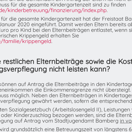
uss für die gesamte Kindergartenzeit sind zu finden
de/kinderbetreuung/finanzierung/index.php
.
 für die gesamte Kindergartenzeit hat der Freistaat B
Januar 2020 eingeführt. Damit werden Eltern bereits a
uro pro Kind bei den Elternbeiträgen entlastet, wenn si
ischen Krippengeld erhalten Sie
e/familie/krippengeld
.
e restlichen Elternbeiträge sowie die Kos
gsverpflegung nicht leisten kann?
nen auf Antrag die Elternbeiträge in den Kindertage
ieneinkommen die Einkommensgrenze nicht übersteigt. S
huss möglich. Neben den Elternbeiträgen in Kindertage
sverpflegung gewährt werden, sofern die entsprechende
n Sozialgesetzbuch (Arbeitslosengeld II), Leistungen
der Kinderzuschlag bezogen werden, sind die Elternbe
flegung auf Antrag vom Stadtjugendamt Bamberg
in vo
 grundsätzlich eine Betreuungszeit von längstens 6 -