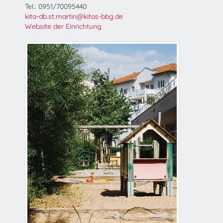
Tel.: 0951/70095440
kita-db.st.martin@kitas-bbg.de
Website der Einrichtung