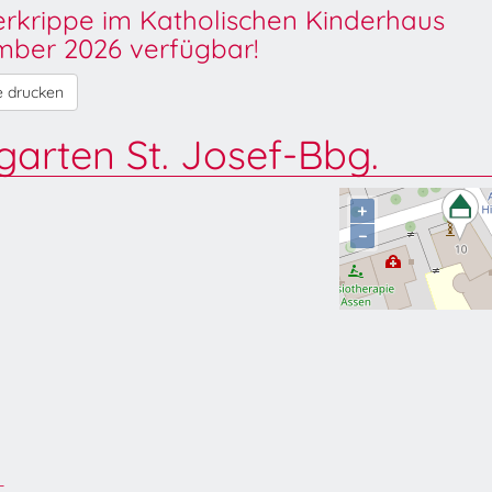
derkrippe im Katholischen Kinderhaus
ber 2026 verfügbar!
e drucken
garten St. Josef-Bbg.
+
−
-