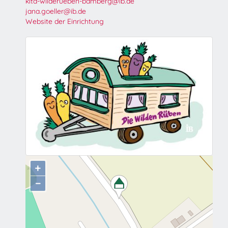
kita-wilderueben-bamberg@ib.de
jana.goeller@ib.de
Website der Einrichtung
+
−