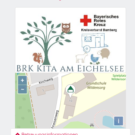
+
−
i
Betreuungsinformationen