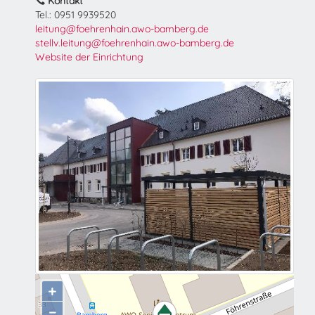
Kontakt
Tel.: 0951 9939520
leitung@foehrenhain.awo-bamberg.de
stellv.leitung@foehrenhain.awo-bamberg.de
Website der Einrichtung
+
−