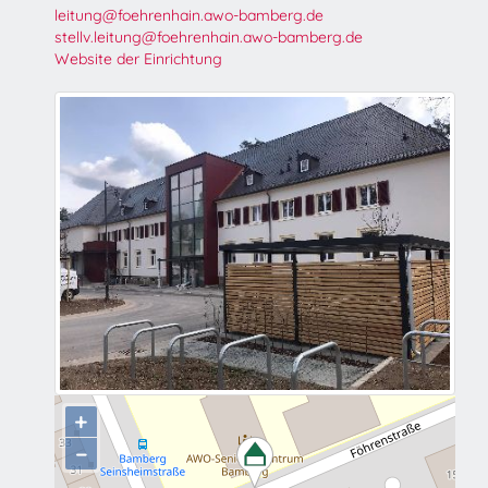
leitung@foehrenhain.awo-bamberg.de
stellv.leitung@foehrenhain.awo-bamberg.de
Website der Einrichtung
+
−