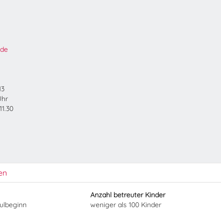
.de
13
Uhr
11.30
en
Anzahl betreuter Kinder
hulbeginn
weniger als 100 Kinder