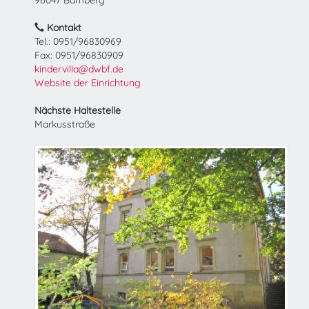
96047 Bamberg
Kontakt
Tel.: 0951/96830969
Fax: 0951/96830909
kindervilla@dwbf.de
Website der Einrichtung
Nächste Haltestelle
Markusstraße