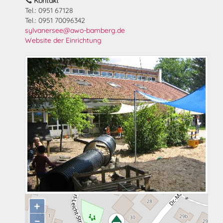
Kontakt
Tel.: 0951 67128
Tel.: 0951 70096342
sylvanersee@awo-bamberg.de
Website der Einrichtung
+
−