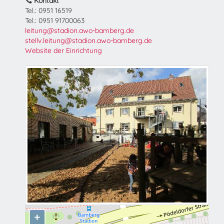
Kontakt
Tel.: 0951 16519
Tel.: 0951 91700063
leitung@stadion.awo-bamberg.de
stellv.leitung@stadion.awo-bamberg.de
Website der Einrichtung
+