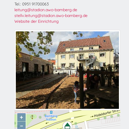
Tel.: 0951 91700063
leitung@stadion.awo-bamberg.de
stellv.leitung@stadion.awo-bamberg.de
Website der Einrichtung
+
−