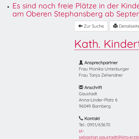
Es sind noch freie Plätze in der Kin
am Oberen Stephansberg ab Septem
Zur Suche
Detailseit
Kath. Kinder
Ansprechpartner
Frau Monika Unterburger
Frau Tanja Zehendner
Anschrift
Gaustadt
Anna-Linder-Platz 6
96049 Bamberg
Kontakt
Tel.: 0951/63670
st-
sebastian.gaustadt@kita.erzbi