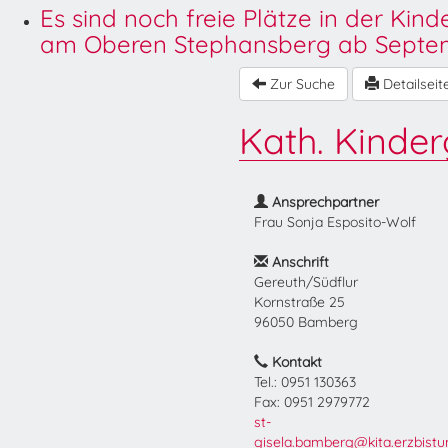
Es sind noch freie Plätze in der Kin
am Oberen Stephansberg ab Septem
Zur Suche
Detailseit
Kath. Kinder
Ansprechpartner
Frau Sonja Esposito-Wolf
Anschrift
Gereuth/Südflur
Kornstraße 25
96050 Bamberg
Kontakt
Tel.: 0951 130363
Fax: 0951 2979772
st-
gisela.bamberg@kita.erzbist