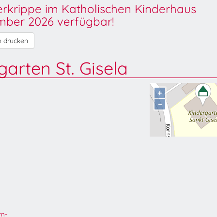
derkrippe im Katholischen Kinderhaus
ber 2026 verfügbar!
e drucken
garten St. Gisela
+
−
um-