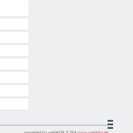
powered by webKITA 3.29.4
www.webkita.de