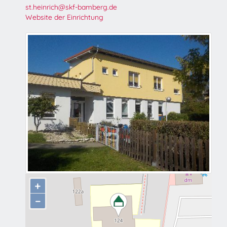
st.heinrich@skf-bamberg.de
Website der Einrichtung
+
−