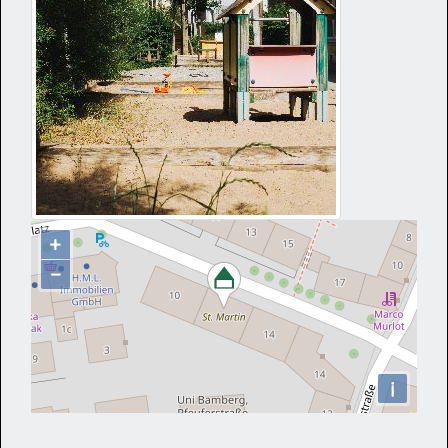
+
−
i