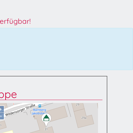
erfügbar!
ippe
+
−