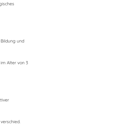
gisches
Bildung und
m Alter von 3
iver
erschied.