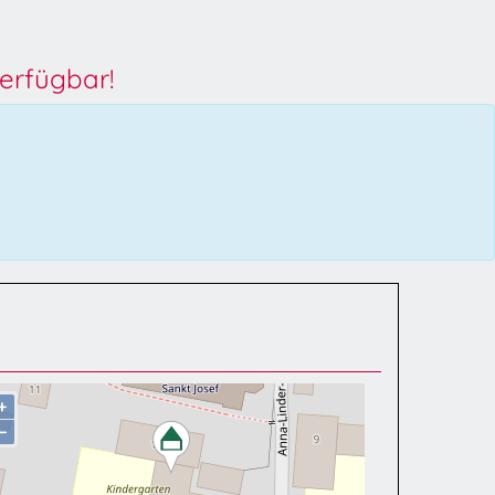
erfügbar!
+
−